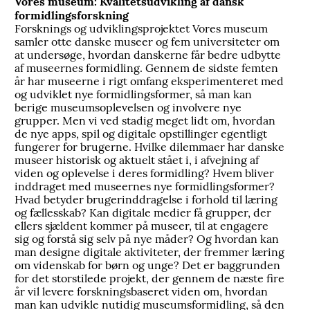
Vores museum: Kvalitetsudvikling af dansk
formidlingsforskning
Forsknings og udviklingsprojektet Vores museum
samler otte danske museer og fem universiteter om
at undersøge, hvordan danskerne får bedre udbytte
af museernes formidling. Gennem de sidste femten
år har museerne i rigt omfang eksperimenteret med
og udviklet nye formidlingsformer, så man kan
berige museumsoplevelsen og involvere nye
grupper. Men vi ved stadig meget lidt om, hvordan
de nye apps, spil og digitale opstillinger egentligt
fungerer for brugerne. Hvilke dilemmaer har danske
museer historisk og aktuelt stået i, i afvejning af
viden og oplevelse i deres formidling? Hvem bliver
inddraget med museernes nye formidlingsformer?
Hvad betyder brugerinddragelse i forhold til læring
og fællesskab? Kan digitale medier få grupper, der
ellers sjældent kommer på museer, til at engagere
sig og forstå sig selv på nye måder? Og hvordan kan
man designe digitale aktiviteter, der fremmer læring
om videnskab for børn og unge? Det er baggrunden
for det storstilede projekt, der gennem de næste fire
år vil levere forskningsbaseret viden om, hvordan
man kan udvikle nutidig museumsformidling, så den