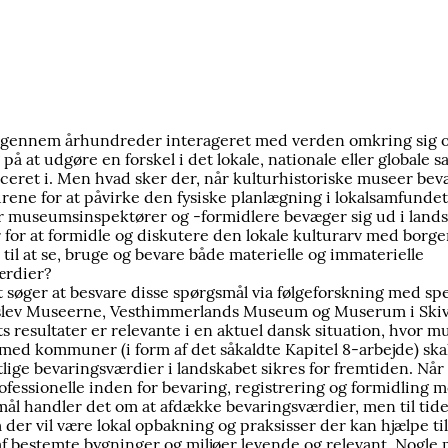
 gennem århundreder interageret med verden omkring sig o
 på at udgøre en forskel i det lokale, nationale eller globale 
aceret i. Men hvad sker der, når kulturhistoriske museer bev
rene for at påvirke den fysiske planlægning i lokalsamfunde
år museumsinspektører og -formidlere bevæger sig ud i land
 for at formidle og diskutere den lokale kulturarv med borger
 til at se, bruge og bevare både materielle og immaterielle
ærdier?
 søger at besvare disse spørgsmål via følgeforskning med spe
slev Museerne, Vesthimmerlands Museum og Muserum i Skiv
s resultater er relevante i en aktuel dansk situation, hvor m
med kommuner (i form af det såkaldte Kapitel 8-arbejde) sk
ntlige bevaringsværdier i landskabet sikres for fremtiden. Når
essionelle inden for bevaring, registrering og formidling m
rmål handler det om at afdække bevaringsværdier, men til tid
 der vil være lokal opbakning og praksisser der kan hjælpe til
af bestemte bygninger og miljøer levende og relevant. Nogle