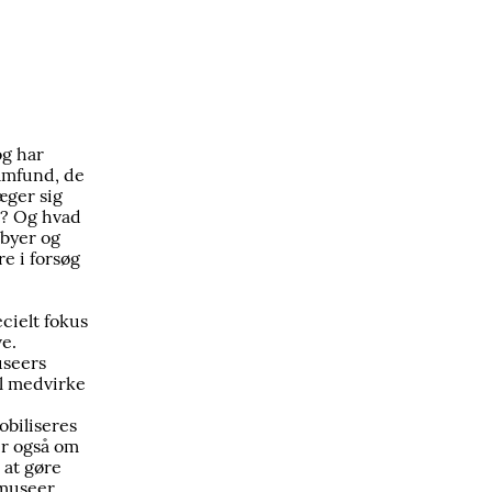
g har
samfund, de
æger sig
t? Og hvad
sbyer og
e i forsøg
cielt fokus
e.
useers
al medvirke
obiliseres
er også om
 at gøre
 museer