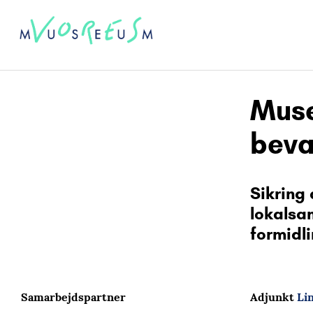
Mus
beva
Sikring
lokalsa
formidl
Samarbejdspartner
Adjunkt
Li