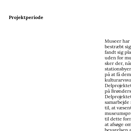
Projektperiode
Museer har
bestræbt sig
fandt sig pl
uden for mu
sker der, n
stationsbyer
på at få dem
kulturarvsv
Delprojektet
på Brønder
Delprojektet
samarbejde 
til, at væse
museumsprof
til dette fo
at afsøge om
bevarelsen 