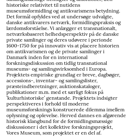
historiske relativitet til nutidens
museumsformidling og antikvarismens betydning.
Det formål opfyldes ved at undersøge udvalgte,
danske antikvarers netværk, formidlingspraksis og
lærdomsforståelse. Vi anlægger et transnationalt,
netværksbaseret helhedsperspektiv på de danske
private samlinger og deres udøvere i perionde
1600-1750 for på innovativ vis at placere historien
om antikvarismen og de private samlinger i
Danmark inden for en international
forskningsdiskussion om tidlig transnational
museums- og samlingsvirksomhed i Europa.
Projektets empiriske grundlag er breve, dagbøger,
accessions-, inventar- og samlingslister,
præsteindberetninger, auktionskataloger,
publikationer m.m. med et særligt fokus på
’kulturhistoriske’ genstande. Projektets indsigter
perspektiveres i forhold til moderne
museumsforsknings konstruerede dilemma imellem
oplysning og oplevelse. Herved dannes en afgørende
historisk klangbund for de formidlingsmæssige
diskussioner i det kollektive forskningsprojekt,
Vores Museum, som projektet er en del af.