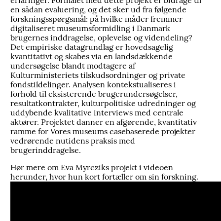
erfaringer. Formålet med dette projekt er bidrage til
en sådan evaluering, og det sker ud fra følgende
forskningsspørgsmål: på hvilke måder fremmer
digitaliseret museumsformidling i Danmark
brugernes inddragelse, oplevelse og videndeling?
Det empiriske datagrundlag er hovedsagelig
kvantitativt og skabes via en landsdækkende
undersøgelse blandt modtagere af
Kulturministeriets tilskudsordninger og private
fondstildelinger. Analysen kontekstualiseres i
forhold til eksisterende brugerundersøgelser,
resultatkontrakter, kulturpolitiske udredninger og
uddybende kvalitative interviews med centrale
aktører. Projektet danner en afgørende, kvantitativ
ramme for Vores museums casebaserede projekter
vedrørende nutidens praksis med
brugerinddragelse.
Hør mere om Eva Myrcziks projekt i videoen
herunder, hvor hun kort fortæller om sin forskning.